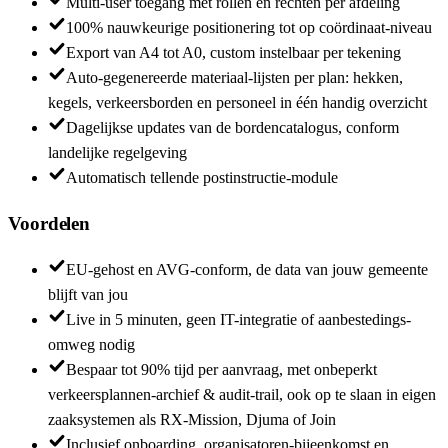
Multi-user toegang met rollen en rechten per afdeling
100% nauwkeurige positionering tot op coördinaat-niveau
Export van A4 tot A0, custom instelbaar per tekening
Auto-gegenereerde materiaal-lijsten per plan: hekken,
kegels, verkeersborden en personeel in één handig overzicht
Dagelijkse updates van de bordencatalogus, conform
landelijke regelgeving
Automatisch tellende postinstructie-module
Voordelen
EU-gehost en AVG-conform, de data van jouw gemeente
blijft van jou
Live in 5 minuten, geen IT-integratie of aanbestedings-
omweg nodig
Bespaar tot 90% tijd per aanvraag, met onbeperkt
verkeersplannen-archief & audit-trail, ook op te slaan in eigen
zaaksystemen als RX-Mission, Djuma of Join
Inclusief onboarding, organisatoren-bijeenkomst en