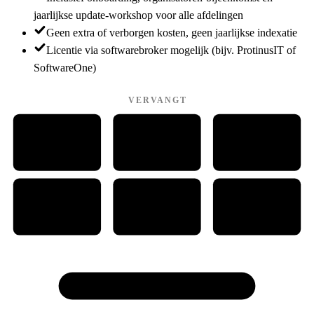
jaarlijkse update-workshop voor alle afdelingen
Geen extra of verborgen kosten, geen jaarlijkse indexatie
Licentie via softwarebroker mogelijk (bijv. ProtinusIT of
SoftwareOne)
VERVANGT
W
P
PDF
WORD
PDF
PAINT
Ps
Cd
CAD
PHOTOSHOP
CORELDRAW
CAD
Alles-in-één met Traffic Chart