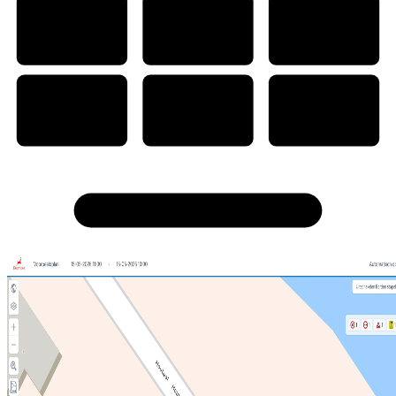
W
P
PDF
WORD
PDF
PAINT
Ps
Cd
CAD
PHOTOSHOP
CORELDRAW
CAD
Tout-en-un avec Traffic Chart