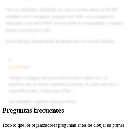
“
No soy diseñador. Planifiqué yo solo el recinto entero de 60.000
visitantes en el navegador, compartí una URL con el equipo de
seguridad y exporté el PDF A4 que pedía el ayuntamiento. Cuarenta
minutos de principio a fin.
”
Javier Moreno
,
Responsable de producción de eventos, Madrid
S
4.5
“
Dibujo el polígono del aparcamiento sobre el plano real y la
superficie sale en metros cuadrados al instante. Se acabó adivinar si
caben 800 coches. El plano me lo dice.
”
Sara Martínez
,
Logística, feria provincial
Preguntas frecuentes
Todo lo que los organizadores preguntan antes de dibujar su primer