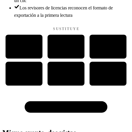
un clic
Los revisores de licencias reconocen el formato de
exportación a la primera lectura
SUSTITUYE
W
P
PDF
WORD
PDF
PAINT
Ps
Cd
CAD
PHOTOSHOP
CORELDRAW
CAD
Todo en uno con Traffic Chart